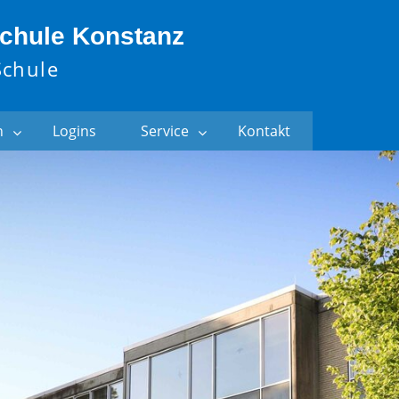
chule Konstanz
Schule
n
Logins
Service
Kontakt