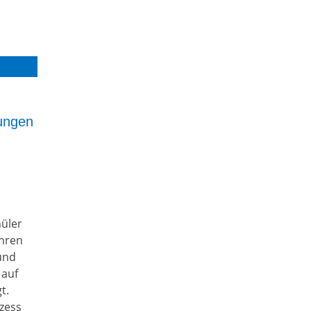
lungen
hüler
ihren
und
 auf
t.
zess