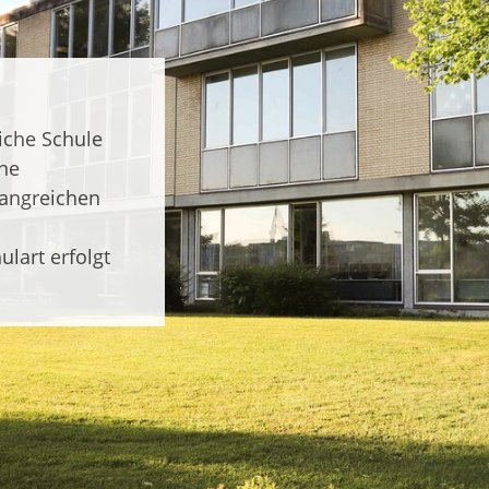
iche Schule
ne
angreichen
lart erfolgt