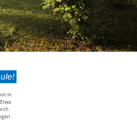
ule!
ot in
. Etwa
urch
ogen