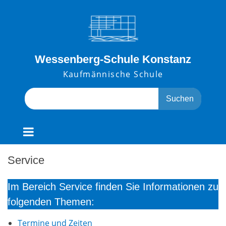
Skip
to
content
Wessenberg-Schule Konstanz
Kaufmännische Schule
Search
for:
Service
Im Bereich Service finden Sie Informationen zu
folgenden Themen:
Termine und Zeiten