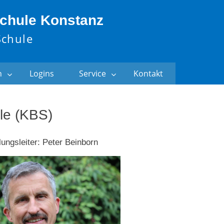
chule Konstanz
Schule
n
Logins
Service
Kontakt
le (KBS)
lungsleiter: Peter Beinborn